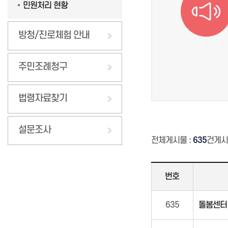
민원처리 현황
방청/진로체험 안내
주민조례청구
법령자료찾기
설문조사
전체게시물 :
635
건
게시
번호
635
돌봄센터