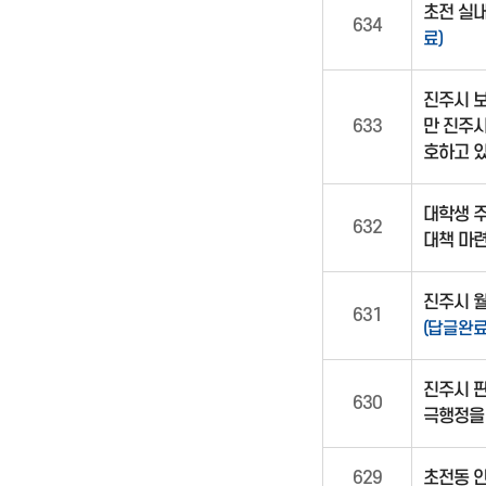
초전 실내
634
료)
진주시 보
633
만 진주시
호하고 
대학생 주
632
대책 마
진주시 월
631
(답글완료
진주시 판
630
극행정을
629
초전동 