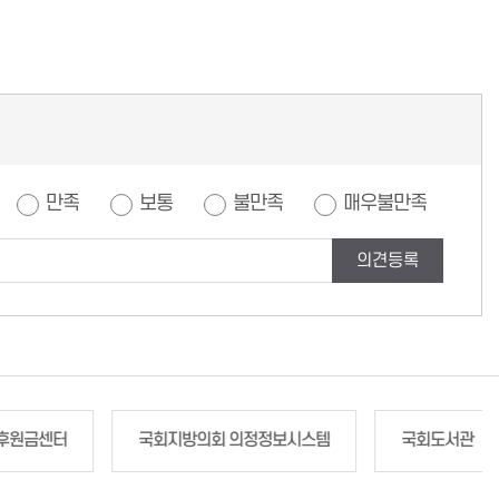
만족
보통
불만족
매우불만족
의견등록
후원금센터
국회지방의회 의정정보시스템
국회도서관