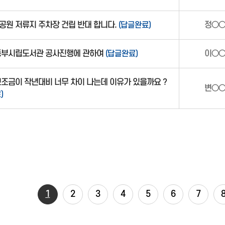
공원 저류지 주차장 건립 반대 합니다.
(답글완료)
정○
동부시립도서관 공사진행에 관하여
(답글완료)
이○
조금이 작년대비 너무 차이 나는데 이유가 있을까요 ?
변○
)
1
2
3
4
5
6
7