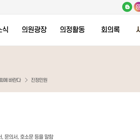
소식
의원광장
의정활동
회의록
회에 바란다
진정민원
서, 문의서, 호소문 등을 말함