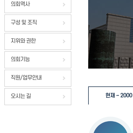
의회역사
구성 및 조직
지위와 권한
의회기능
직원/업무안내
현재 ~ 2000
오시는 길