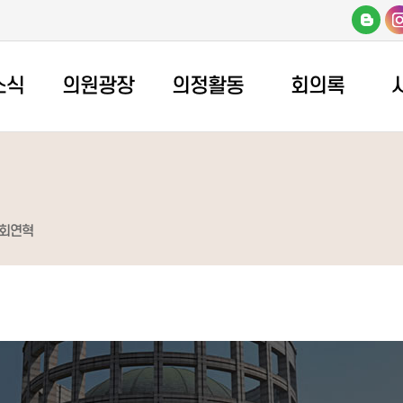
소식
의원광장
의정활동
회의록
회연혁