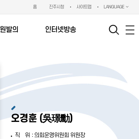
홈
진주시청
사이트맵
LANGUAGE
원발의
인터넷방송
오경훈 (吳璟勳)
:
직위
의회운영위원회 위원장