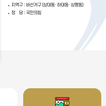
:
지역구
바선거구 (상대동· 하대동· 상평동)
:
정당
국민의힘