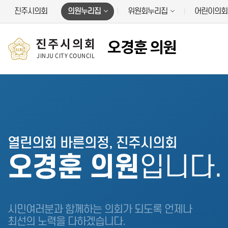
본문바로가기
진주시의회
의원누리집
위원회누리집
어린이의회
진주시의회
오경훈 의원
JINJU CITY COUNCIL
열린의회 바른의정, 진주시의회
오경훈 의원
입니다.
시민여러분과 함께하는 의회가 되도록 언제나
최선의 노력을 다하겠습니다.