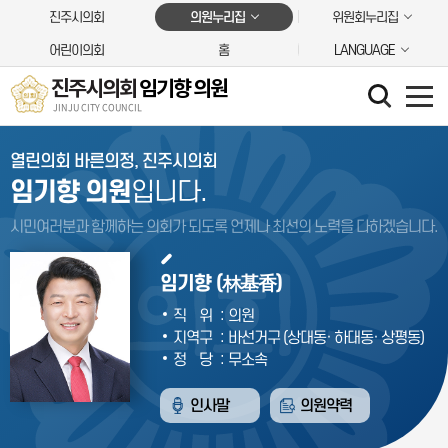
본문바로가기
진주시의회
의원누리집
위원회누리집
어린이의회
홈
LANGUAGE
진주시의회
임기향 의원
JINJU CITY COUNCIL
열린의회 바른의정, 진주시의회
임기향 의원
입니다.
시민여러분과 함께하는 의회가 되도록 언제나
최선의 노력을 다하겠습니다.
임기향 (林基香)
:
직위
의원
:
지역구
바선거구 (상대동· 하대동· 상평동)
:
정당
무소속
인사말
의원약력