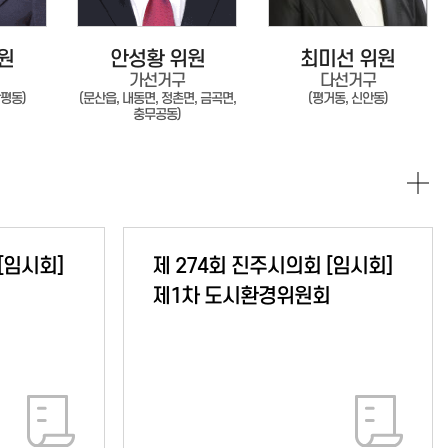
원
안성황 위원
최미선 위원
가선거구
다선거구
상평동)
(문산읍, 내동면, 정촌면, 금곡면,
(평거동, 신안동)
충무공동)
제 274회 진주시의회 [임시회]
회
제1차 도시환경위원회