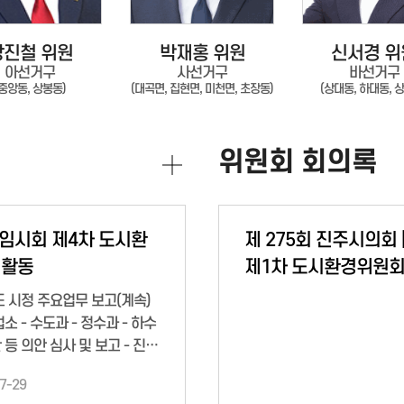
강진철 위원
박재홍 위원
신서경 위
아선거구
사선거구
바선거구
(중앙동, 상봉동)
(대곡면, 집현면, 미천면, 초장동)
(상대동, 하대동, 
위원회 회의록
 임시회 제4차 도시환
제 275회 진주시의회 [임시회]
 활동
제1차 도시환경위원
년도 시정 주요업무 보고(계속)
소 - 수도과 - 정수과 - 하수
안 등 의안 심사 및 보고 - 진주
피에 관한 조례안
7-29