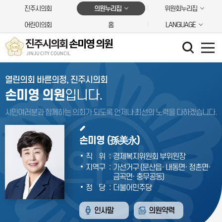
본문바로가기
진주시의회
의원누리집
위원회누리집
어린이의회
홈
LANGUAGE
진주시의회
손미영 의원
JINJU CITY COUNCIL
열린의회 바른의정, 진주시의회
손미영 의원
입니다.
시민여러분과 함께하는 의회가 되도록 언제나
최선의 노력을 다하겠습니다.
손미영 (孫美永)
:
직위
경제복지위원회 부위원장
:
지역구
가선거구 (문산읍· 내동면· 정촌면·
금곡면· 충무공동)
:
정당
더불어민주당
인사말
의원약력