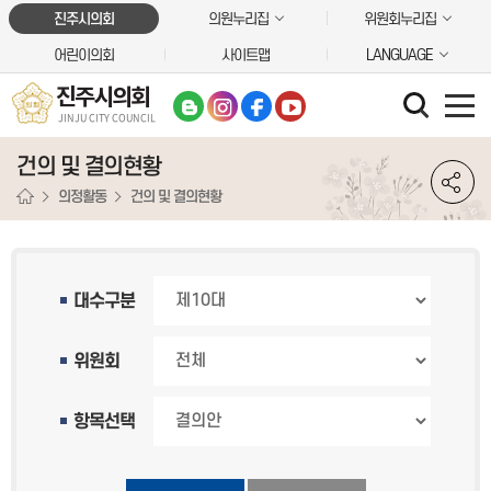
본문바로가기
진주시의회
의원누리집
위원회누리집
어린이의회
사이트맵
LANGUAGE
진주시의회
JINJU CITY COUNCIL
건의 및 결의현황
의정활동
건의 및 결의현황
대수구분
위원회
항목선택