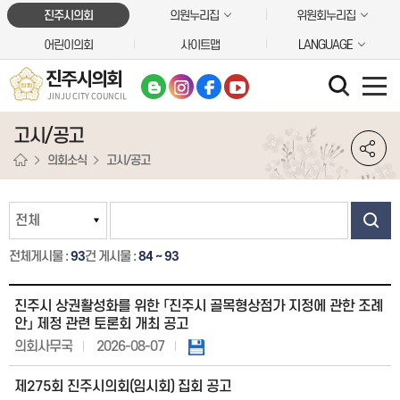
본문바로가기
진주시의회
의원누리집
위원회누리집
어린이의회
사이트맵
LANGUAGE
진주시의회
JINJU CITY COUNCIL
고시/공고
의회소식
고시/공고
전체게시물 :
93
건
게시물 :
84 ~ 93
진주시 상권활성화를 위한 「진주시 골목형상점가 지정에 관한 조례
안」 제정 관련 토론회 개최 공고
의회사무국
2026-08-07
제275회 진주시의회(임시회) 집회 공고