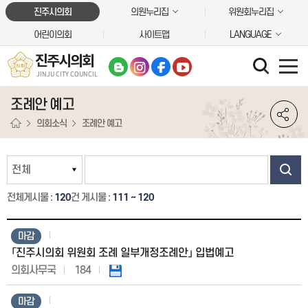
본문바로가기
진주시의회
의원누리집
위원회누리집
어린이의회
사이트맵
LANGUAGE
진주시의회
JINJU CITY COUNCIL
조례안 예고
의회소식
조례안 예고
전체게시물 :
120
건
게시물 :
111 ~ 120
마감
「진주시의회 위원회 조례 일부개정조례안」 입법예고
의회사무국
184
마감