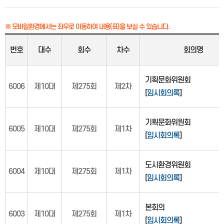
※ 모바일환경에서는 좌우로 이동하여 내용(표)을 보실 수 있습니다.
번호
대수
회수
차수
회의명
기획문화위원회
6006
제10대
제275회
제2차
[
임시회의록
]
기획문화위원회
6005
제10대
제275회
제1차
[
임시회의록
]
도시환경위원회
6004
제10대
제275회
제1차
[
임시회의록
]
본회의
6003
제10대
제275회
제1차
[
임시회의록
]