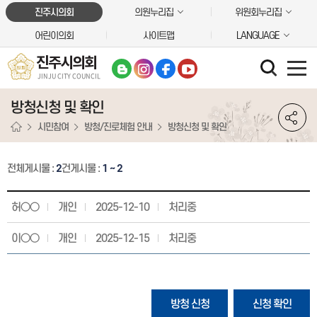
본문바로가기
진주시의회
의원누리집
위원회누리집
어린이의회
사이트맵
LANGUAGE
진주시의회
JINJU CITY COUNCIL
방청신청 및 확인
시민참여
방청/진로체험 안내
방청신청 및 확인
전체게시물 :
2
건
게시물 :
1 ~ 2
허○○
개인
2025-12-10
처리중
이○○
개인
2025-12-15
처리중
방청 신청
신청 확인