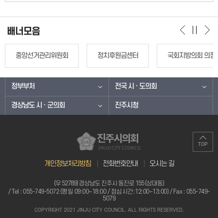
배너모음
중앙선거관리위원회
정치후원금센터
국회지방의회 의정
정부부처
전국 시 · 도의회
경상남도 시 · 군의회
진주시청
진주시의회
TOP
JINJU CITY COUNCIL
개인정보처리방침
전화번호안내
오시는 길
(우 52789) 경상남도 진주시 동진로 155 (상대동)
/ Tel :
055-749-5072 (평일 09:00~18:00 / 점심시간:12:00~13:00)
/ Fax : 055-749-
5079
COPYRIGHT 2021 JINJU CITY COUNCIL. ALL RIGHTS RESERVED.