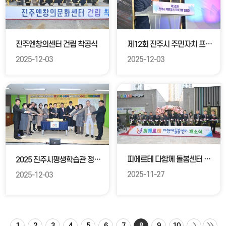
진주엔창의센터 건립 착공식
제12회 진주시 주민자치 프로그램 발표회
2025-12-03
2025-12-03
피에르테 다함께 돌봄센터 개소식
2025 진주시평생학습관 정기교육수료식 및 제37회 수강생 작품전시회
2025-11-27
2025-12-03
1
2
3
4
5
6
7
8
9
10