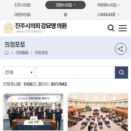
본문바로가기
진주시의회
의원누리집
위원회누리집
어린이의회
홈
LANGUAGE
진주시의회
강묘영 의원
JINJU CITY COUNCIL
의정포토
의정활동
의정포토
전체게시물 :
1026
건, 페이지 :
931/942