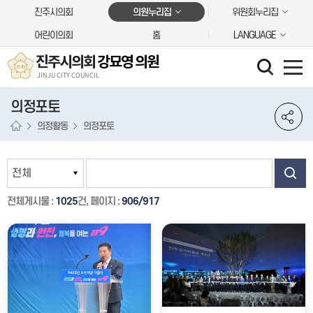
본문바로가기
진주시의회
의원누리집
위원회누리집
어린이의회
홈
LANGUAGE
진주시의회
강묘영 의원
JINJU CITY COUNCIL
의정포토
의정활동
의정포토
전체게시물 :
1025
건, 페이지 :
906/917