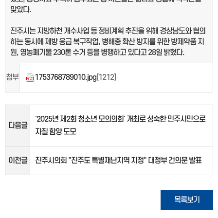
맞았다.
진주시는 지방하천 개수사업 등 정비계획 추진을 위해 경상남도와 협의
하는 동시에 제방 응급 복구작업, 병해충 확산 방지를 위한 방제약품 지
원, 영농폐기물 230톤 수거 등을 병행하고 있다고 28일 밝혔다.
첨부
1753768789010.jpg
[1212]
'2025년 제2회 청소년 모의의회' 개최로 성숙한 민주시민으로
다음글
자질 함양 도모
이전글
진주시의회 "진주도 특별재난지역 지정" 대정부 건의문 발표
목록보기