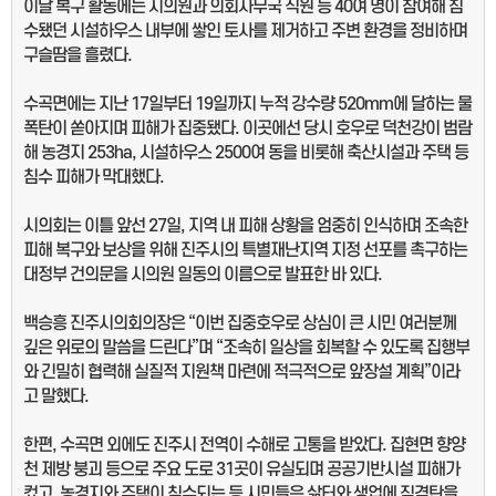
이날 복구 활동에는 시의원과 의회사무국 직원 등 40여 명이 참여해 침
수됐던 시설하우스 내부에 쌓인 토사를 제거하고 주변 환경을 정비하며
구슬땀을 흘렸다.
수곡면에는 지난 17일부터 19일까지 누적 강수량 520mm에 달하는 물
폭탄이 쏟아지며 피해가 집중됐다. 이곳에선 당시 호우로 덕천강이 범람
해 농경지 253ha, 시설하우스 2500여 동을 비롯해 축산시설과 주택 등
침수 피해가 막대했다.
시의회는 이틀 앞선 27일, 지역 내 피해 상황을 엄중히 인식하며 조속한
피해 복구와 보상을 위해 진주시의 특별재난지역 지정 선포를 촉구하는
대정부 건의문을 시의원 일동의 이름으로 발표한 바 있다.
백승흥 진주시의회의장은 “이번 집중호우로 상심이 큰 시민 여러분께
깊은 위로의 말씀을 드린다”며 “조속히 일상을 회복할 수 있도록 집행부
와 긴밀히 협력해 실질적 지원책 마련에 적극적으로 앞장설 계획”이라
고 말했다.
한편, 수곡면 외에도 진주시 전역이 수해로 고통을 받았다. 집현면 향양
천 제방 붕괴 등으로 주요 도로 31곳이 유실되며 공공기반시설 피해가
컸고, 농경지와 주택이 침수되는 등 시민들은 삶터와 생업에 직격탄을