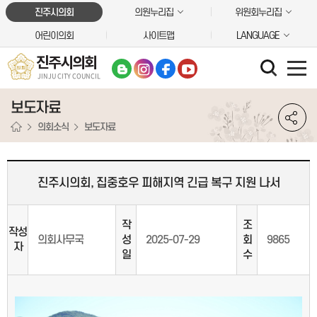
본문바로가기
진주시의회
의원누리집
위원회누리집
어린이의회
사이트맵
LANGUAGE
진주시의회
JINJU CITY COUNCIL
보도자료
의회소식
보도자료
진주시의회, 집중호우 피해지역 긴급 복구 지원 나서
작
조
작성
의회사무국
성
2025-07-29
회
9865
자
일
수