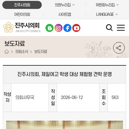
본문바로가기
진주시의회
의원누리집
위원회누리집
어린이의회
사이트맵
LANGUAGE
진주시의회
JINJU CITY COUNCIL
보도자료
의회소식
보도자료
진주시의회, 제일여고 학생 대상 체험형 견학 운영
작
조
작성
의회사무국
성
2026-06-12
회
563
자
일
수