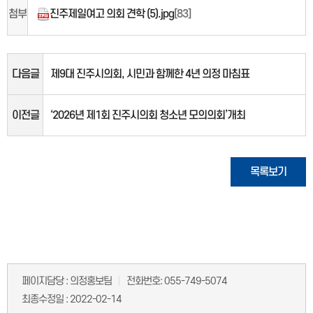
첨부
진주제일여고 의회 견학 (5).jpg
[83]
다음글
제9대 진주시의회, 시민과 함께한 4년 의정 마침표
이전글
‘2026년 제1회 진주시의회 청소년 모의의회’개최
목록보기
페이지담당 :
의정홍보팀
전화번호:
055-749-5074
최종수정일 :
2022-02-14